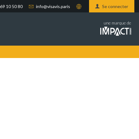
 69 10 50 80
info@visavis.paris
Se connecter
une marque de