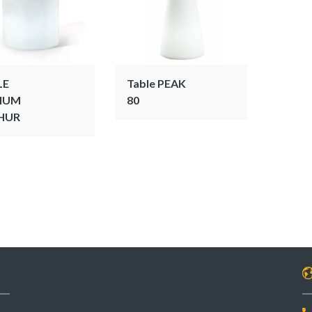
LE
Table PEAK
IUM
80
HUR